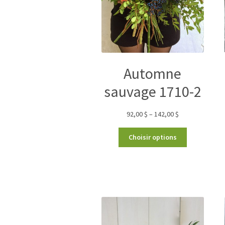
Automne
sauvage 1710-2
92,00
$
–
142,00
$
Choisir options