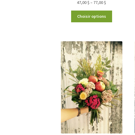
47,00
$
–
77,00
$
Choisir options