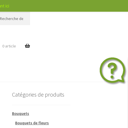
nt ici
rche
$
0 article
Catégories de produits
Bouquets
Bouquets de fleurs