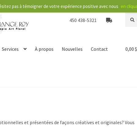
ésitez pas à témoigner de votre expérience positive avec nous
en cliqua
Reche
R
450 438-5321
pour :
e
c
h
e
Services
À propos
Nouvelles
Contact
0,00
r
c
h
e
eptionnelles et présentées de façons créatives et originales? Vous