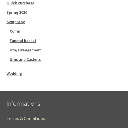
Quick Purchase
Spring 2020
Sympathy
Coffin
Funeral basket
Urn/arrangement
Urns and Caskets
Wedding
Informations
Terms & Conditions