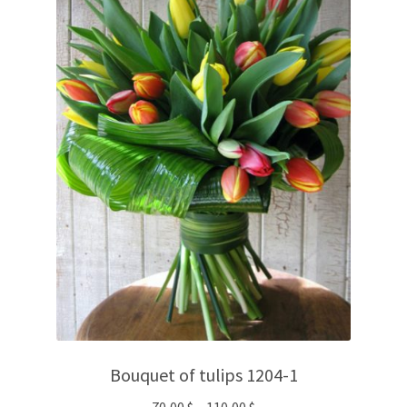
Bouquet of tulips 1204-1
70,00
$
–
110,00
$