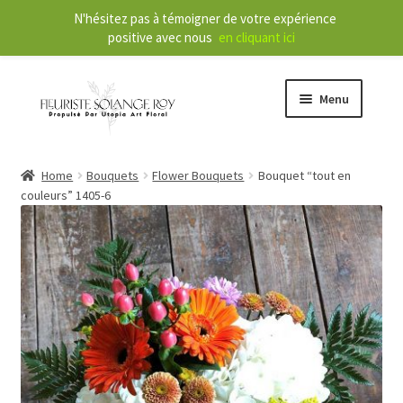
N'hésitez pas à témoigner de votre expérience
positive avec nous
en cliquant ici
Menu
Store
Home
Bouquets
Flower Bouquets
Bouquet “tout en
couleurs” 1405-6
E
Our Services
x
p
a
About
n
d
Contact
c
h
FR
i