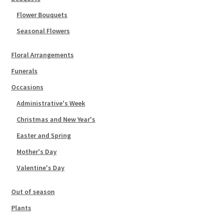
Flower Bouquets
Seasonal Flowers
Floral Arrangements
Funerals
Occasions
Administrative's Week
Christmas and New Year's
Easter and Spring
Mother's Day
Valentine's Day
Out of season
Plants