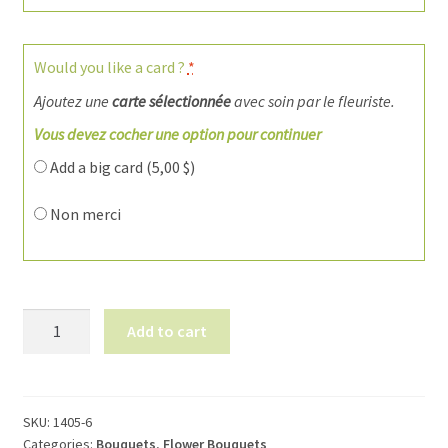
Would you like a card ?
*
Ajoutez une
carte sélectionnée
avec soin par le fleuriste.
Vous devez cocher une option pour continuer
Add a big card (
5,00
$
)
Non merci
Bouquet
Add to cart
"tout
en
couleurs"
1405-
SKU:
1405-6
Categories:
Bouquets
,
Flower Bouquets
6