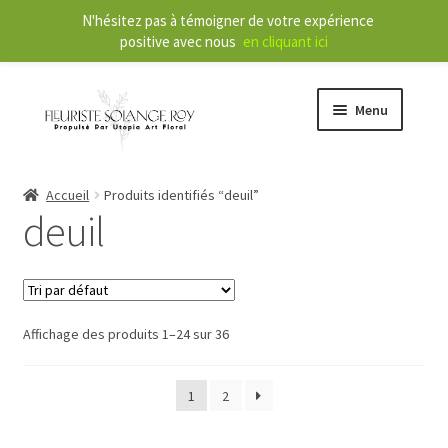
N'hésitez pas à témoigner de votre expérience
positive avec nous
en cliquant ici
Menu
O
Boutique
Accueil
Produits identifiés “deuil”
u
deuil
v
r
O
Services
i
u
r
v
l
r
Affichage des produits 1–24 sur 36
À propos
e
i
m
r
1
2
Nouvelles
e
l
n
e