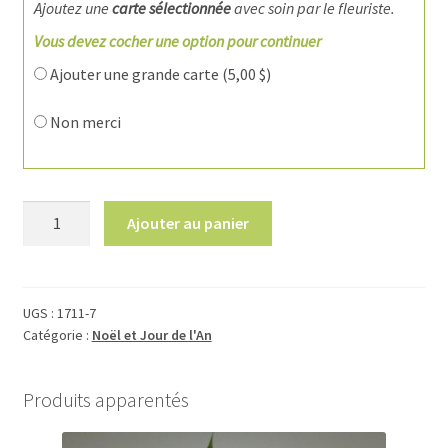
Ajoutez une
carte sélectionnée
avec soin par le fleuriste.
Vous devez cocher une option pour continuer
Ajouter une grande carte (
5,00
$
)
Non merci
quantité
Ajouter au panier
de
1711-
7
Bouquet
UGS :
1711-7
Catégorie :
Noël et Jour de l'An
esprit
des
Fêtes
Produits apparentés