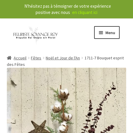
N'hésitez pas à témoigner de votre expérience
positive avec nous
en cliquant ici
Menu
O
Boutique
Accueil
Fêtes
Noël et Jour de l'An
1711-7 Bouquet esprit
u
des Fêtes
v
r
O
Services
i
u
r
v
l
r
À propos
e
i
m
r
Nouvelles
e
l
n
e