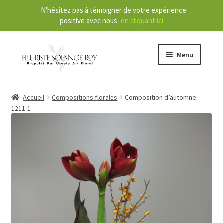
N'hésitez pas à témoigner de votre expérience
positive avec nous
en cliquant ici
Menu
O
Boutique
Accueil
Compositions florales
Composition d’automne
u
1211-1
v
r
O
Services
i
u
r
v
l
r
À propos
e
i
m
r
Nouvelles
e
l
n
e