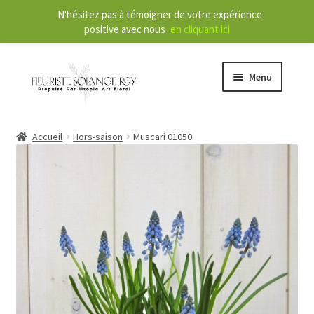
N'hésitez pas à témoigner de votre expérience
positive avec nous
en cliquant ici
Menu
O
Boutique
Accueil
Hors-saison
Muscari 01050
u
v
r
O
Services
i
u
r
v
l
r
À propos
e
i
m
r
Nouvelles
e
l
n
e