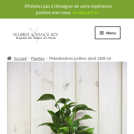
N'hésitez pas à témoigner de votre expérience
positive avec nous
en cliquant ici
Menu
O
Boutique
Accueil
Plantes
Philodendron pothos doré 1805-16
u
v
r
O
Services
i
u
r
v
l
r
À propos
e
i
m
r
Nouvelles
e
l
n
e