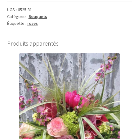
vertes
6525-
UGS :
6525-31
Catégorie :
Bouquets
31
Étiquette :
roses
Produits apparentés