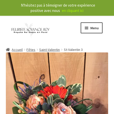
N'hésitez pas à témoigner de votre expérience
positive avec nous
en cliquant ici
Menu
O
Boutique
Accueil
Fêtes
Saint-Valentin
St-Valentin 3
u
v
r
O
Services
i
u
r
v
l
r
À propos
e
i
m
r
Nouvelles
e
l
n
e