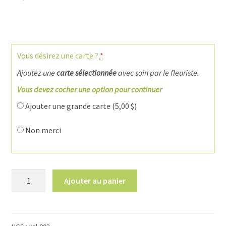
Vous désirez une carte ?
*
Ajoutez une
carte sélectionnée
avec soin par le fleuriste.
Vous devez cocher une option pour continuer
Ajouter une grande carte (
5,00
$
)
Non merci
quantité
Ajouter au panier
de
St-
Valentin
3