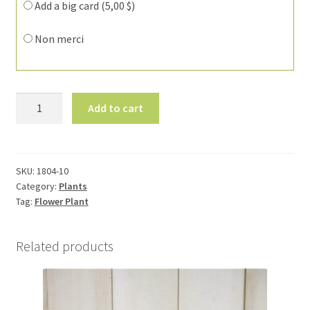
Add a big card (
5,00
$
)
Non merci
Spathiphyllum
Add to cart
1804-
10
quantity
SKU:
1804-10
Category:
Plants
Tag:
Flower Plant
Related products