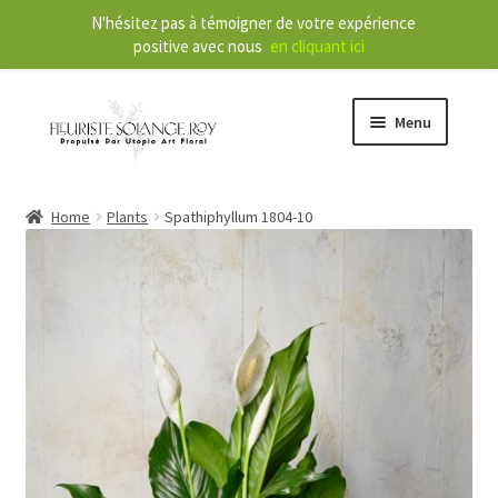
N'hésitez pas à témoigner de votre expérience
positive avec nous
en cliquant ici
Menu
Store
Home
Plants
Spathiphyllum 1804-10
E
Our Services
x
p
a
About
n
d
Contact
c
h
FR
i