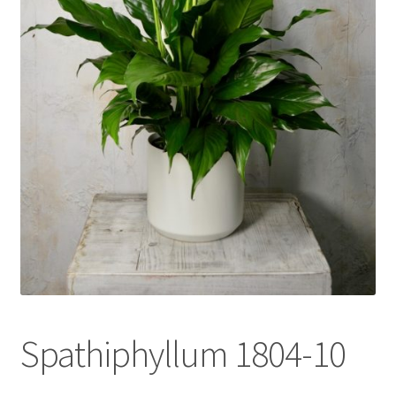
l
d
m
e
n
u
Spathiphyllum 1804-10