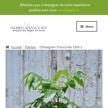
N'hésitez pas à témoigner de votre expérience
positive avec nous
en cliquant ici
Menu
O
Boutique
Accueil
Plantes
Châtaignier d’Australie 1805-1
u
v
r
O
Services
i
u
r
v
l
r
À propos
e
i
m
r
Nouvelles
e
l
n
e