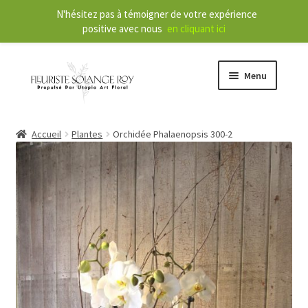
N'hésitez pas à témoigner de votre expérience
positive avec nous
en cliquant ici
Menu
O
Boutique
Accueil
Plantes
Orchidée Phalaenopsis 300-2
u
v
r
O
Services
i
u
r
v
l
r
À propos
e
i
m
r
Nouvelles
e
l
n
e