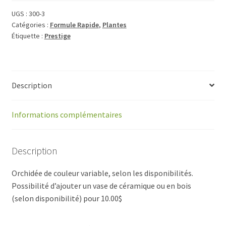
Phalaenopsis
300-
UGS :
300-3
Catégories :
Formule Rapide
,
Plantes
2
Étiquette :
Prestige
Description
Informations complémentaires
Description
Orchidée de couleur variable, selon les disponibilités.
Possibilité d’ajouter un vase de céramique ou en bois
(selon disponibilité) pour 10.00$