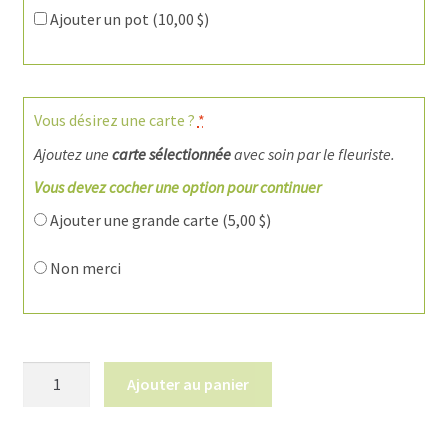
Ajouter un pot (
10,00
$
)
Vous désirez une carte ?
*
Ajoutez une
carte sélectionnée
avec soin par le fleuriste.
Vous devez cocher une option pour continuer
Ajouter une grande carte (
5,00
$
)
Non merci
quantité
Ajouter au panier
de
Orchidée