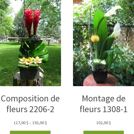
Composition de
Montage de
fleurs 2206-2
fleurs 1308-1
117,00
$
–
192,00
$
102,00
$