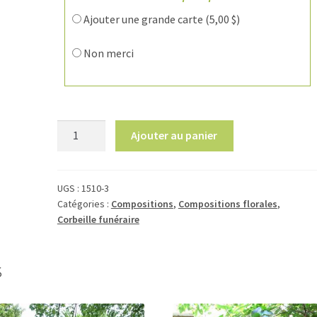
Ajouter une grande carte (
5,00
$
)
Non merci
quantité
Ajouter au panier
de
Fleurs
de
UGS :
1510-3
Tournesols
Catégories :
Compositions
,
Compositions florales
,
1510-
Corbeille funéraire
3
s