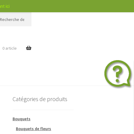
nt ici
rche
$
0 article
Catégories de produits
Bouquets
Bouquets de fleurs