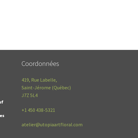
Coordonnées
419, Rue Labelle,
Saint-Jérome (Québec)
J7Z 5L4
uf
+1
450 438-5321
des
atelier@utopiaartfloral.com