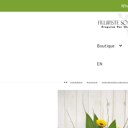
N'h
Boutique
EN
Accueil
Décès
Corbeille funér