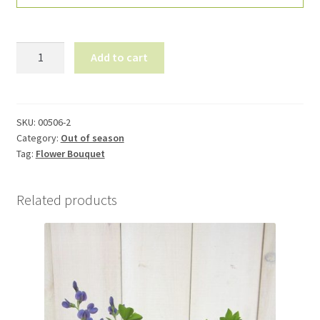
0605-
Add to cart
4
Bouquet
of
flowers
SKU:
00506-2
Category:
Out of season
quantity
Tag:
Flower Bouquet
Related products