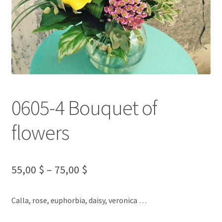
l
d
m
e
n
u
0605-4 Bouquet of
flowers
55,00
$
–
75,00
$
Calla, rose, euphorbia, daisy, veronica …