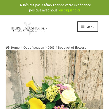
N'hésitez pas à témoigner de votre expérience
positive avec nous
en cliquant ici
Menu
Store
Home
Out of season
0605-4 Bouquet of flowers
E
Our Services
x
p
a
About
n
d
Contact
c
h
FR
i