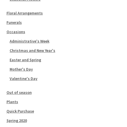
Floral Arrangements
Funerals
Occasions
Administrative's Week
Christmas and New Year's
Easter and Spring
Mother's Day
Valentine's Day
Out of season
Plants
Quick Purchase
Spring 2020