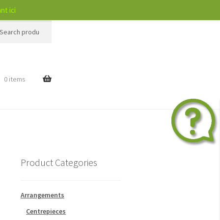
nt ici
h
$
0 items
Product Categories
Arrangements
Centrepieces