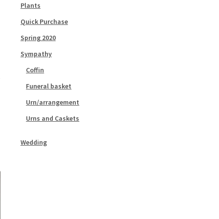
Plants
Quick Purchase
Spring 2020
Sympathy
Coffin
Funeral basket
Urn/arrangement
Urns and Caskets
Wedding