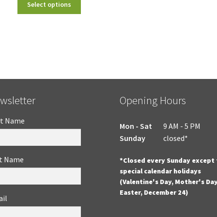
Select options
wsletter
Opening Hours
st Name
Mon - Sat
9 AM - 5 PM
Sunday
closed*
t Name
*Closed every Sunday except 
special calendar holidays
(Valentine's Day, Mother's Day
Easter, December 24)
il