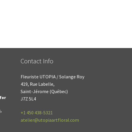
Contact Info
Fleuriste UTOPIA / Solange Roy
419, Rue Labelle,
Saint-Jérome (Québec)
for
J7Z 5L4
,
+1
450 438-5321
atelier@utopiaartfloral.com