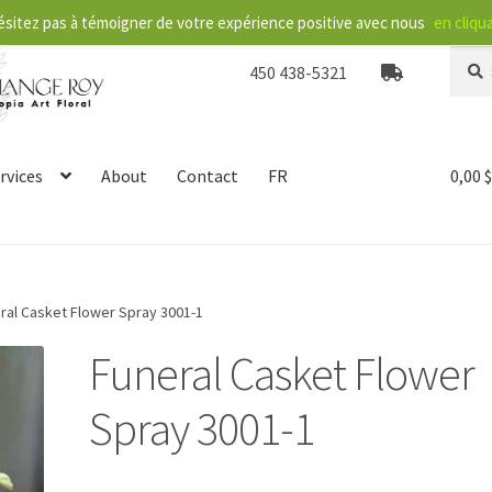
ésitez pas à témoigner de votre expérience positive avec nous
en cliqua
Searc
S
450 438-5321
for:
e
a
r
c
rvices
About
Contact
FR
0,00
h
ral Casket Flower Spray 3001-1
Funeral Casket Flower
Spray 3001-1