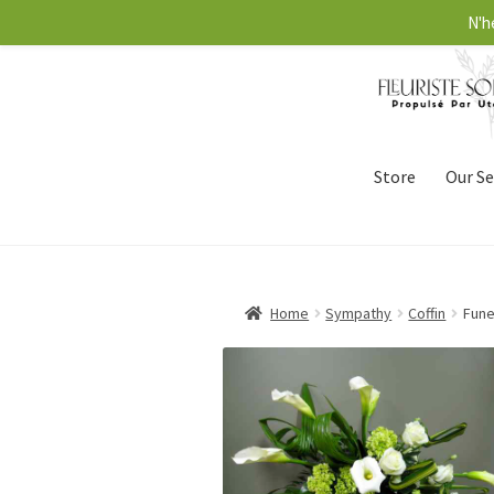
N'h
Store
Our Se
Home
Sympathy
Coffin
Fune