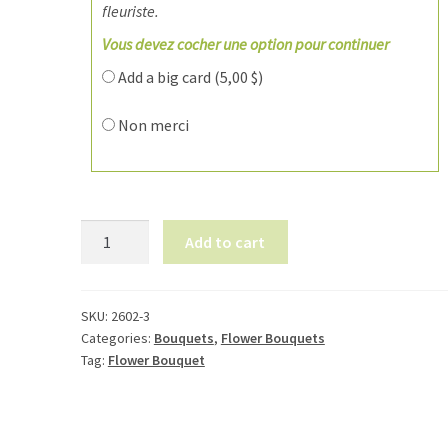
fleuriste.
Vous devez cocher une option pour continuer
Add a big card (
5,00
$
)
Non merci
Flower
Add to cart
Bouquet
2602-
3
SKU:
2602-3
quantity
Categories:
Bouquets
,
Flower Bouquets
Tag:
Flower Bouquet