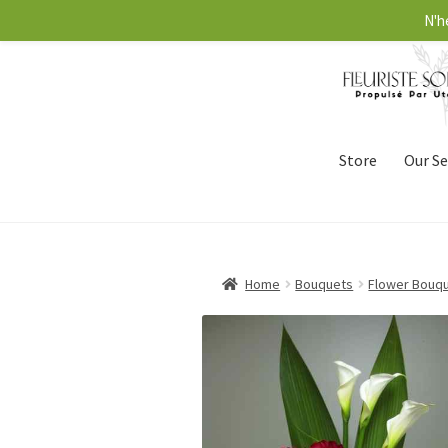
N'h
Store
Our Se
Home
Bouquets
Flower Bouq