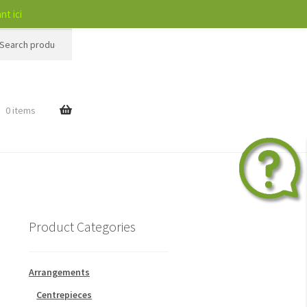
nt ici
h
$
0 items
Product Categories
Arrangements
Centrepieces