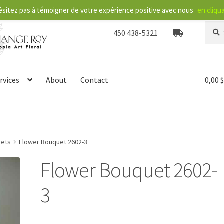
ésitez pas à témoigner de votre expérience positive avec nous
en cliqua
Searc
S
450 438-5321
for:
e
a
r
c
rvices
About
Contact
0,00
h
uets
Flower Bouquet 2602-3
Flower Bouquet 2602-
3