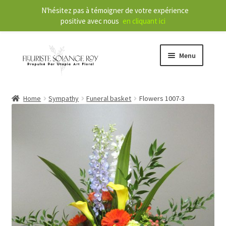
N'hésitez pas à témoigner de votre expérience
positive avec nous
en cliquant ici
Menu
Store
Home
Sympathy
Funeral basket
Flowers 1007-3
E
Our Services
x
p
a
About
n
d
Contact
c
h
FR
i