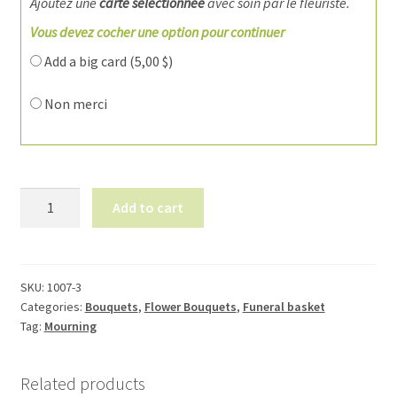
Ajoutez une
carte sélectionnée
avec soin par le fleuriste.
Vous devez cocher une option pour continuer
Add a big card (
5,00
$
)
Non merci
Flowers
Add to cart
1007-
3
quantity
SKU:
1007-3
Categories:
Bouquets
,
Flower Bouquets
,
Funeral basket
Tag:
Mourning
Related products