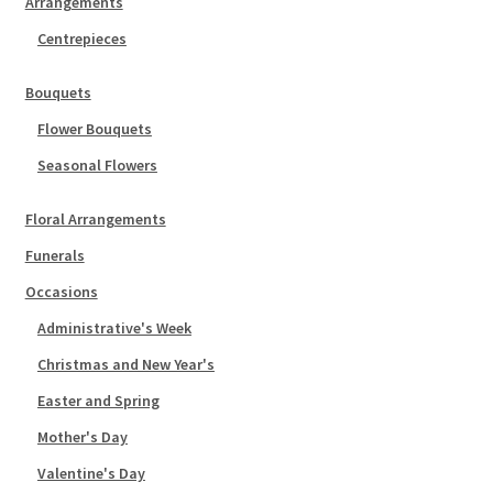
Arrangements
Centrepieces
Bouquets
Flower Bouquets
Seasonal Flowers
Floral Arrangements
Funerals
Occasions
Administrative's Week
Christmas and New Year's
Easter and Spring
Mother's Day
Valentine's Day