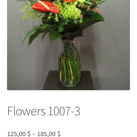
l
d
m
e
n
u
Flowers 1007-3
125,00
$
–
185,00
$