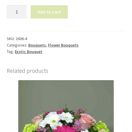
Flower
Add to cart
Bouquet
2606-
4
quantity
SKU:
2606-4
Categories:
Bouquets
,
Flower Bouquets
Tag:
Exotic Bouquet
Related products