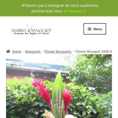
N'hésitez pas à témoigner de votre expérience
positive avec nous
en cliquant ici
Menu
Store
Home
Bouquets
Flower Bouquets
Flower Bouquet 2606-4
E
Our Services
x
p
a
About
n
d
Contact
c
h
i