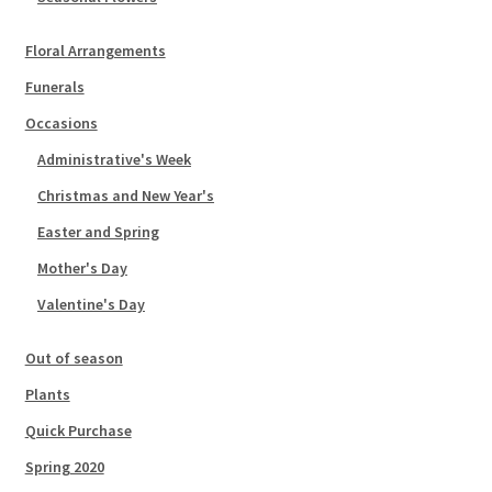
Floral Arrangements
Funerals
Occasions
Administrative's Week
Christmas and New Year's
Easter and Spring
Mother's Day
Valentine's Day
Out of season
Plants
Quick Purchase
Spring 2020