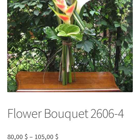
l
d
m
e
n
u
Flower Bouquet 2606-4
80,00
$
–
105,00
$