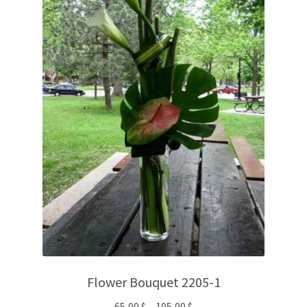
Flower Bouquet 2205-1
65,00
$
–
105,00
$